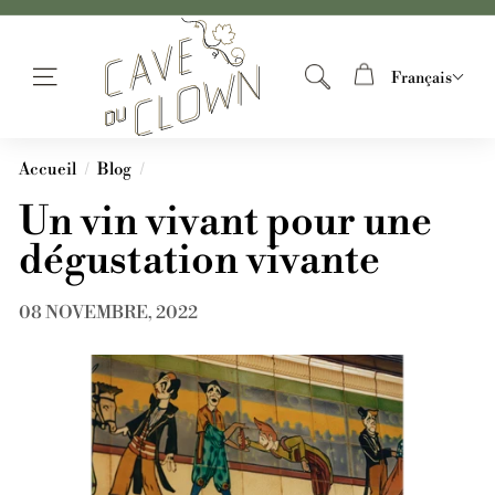
Passer
Free Shipping on all orders over €150
L
au
a
Diaporama
contenu
C
Français
Pause
Navigation
Rechercher
a
v
e
Accueil
/
Blog
/
d
Un vin vivant pour une
u
C
dégustation vivante
l
o
08 NOVEMBRE, 2022
w
n