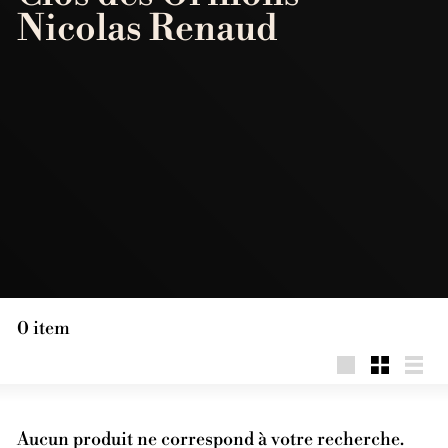
Nicolas Renaud
0 item
Grande
Petit
List
Aucun produit ne correspond à votre recherche.