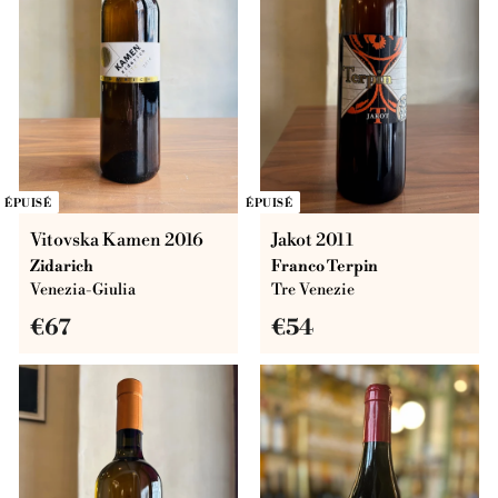
ÉPUISÉ
ÉPUISÉ
Vitovska Kamen 2016
Jakot 2011
Zidarich
Franco Terpin
Venezia-Giulia
Tre Venezie
€
€
€67
€54
6
5
7
4