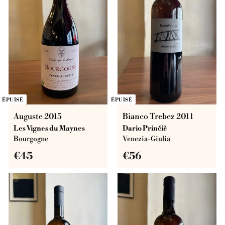
ÉPUISÉ
ÉPUISÉ
Auguste 2015
Bianco Trebez 2011
Les Vignes du Maynes
Dario Prinčič
Bourgogne
Venezia-Giulia
€
€
€45
€56
4
5
5
6