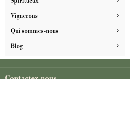
Spiritueux
Vignerons
Qui sommes-nous
Blog
Contactez-nous
+33 7 49 39 34 52
cave@clownbar.fr
Les vins