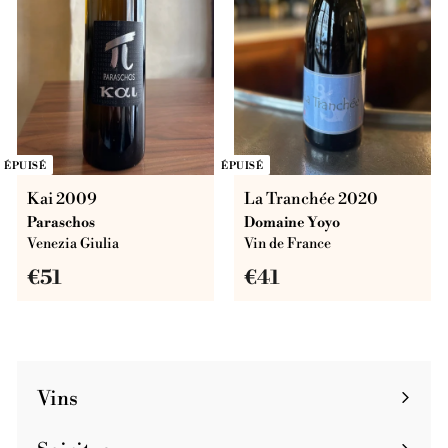
ÉPUISÉ
ÉPUISÉ
Kai 2009
La Tranchée 2020
Paraschos
Domaine Yoyo
Venezia Giulia
Vin de France
€
€
€51
€41
5
4
1
1
Vins