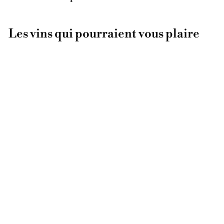
Les vins qui pourraient vous plaire
ÉPUISÉ
Vamos ? Vamos ?
Vamos ! 2015
(Magnum)
Escoda