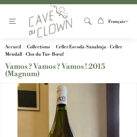
Passer
Free Shipping on all orders over €150
L
au
a
Diaporama
contenu
C
Français
Pause
Navigation
Rechercher
a
v
e
Accueil
/
Collections
/
Celler Escoda-Sanahuja - Celler
d
Mendall - Clos du Tue-Bœuf
/
u
Vamos ? Vamos ? Vamos ! 2015
C
(Magnum)
l
o
w
n