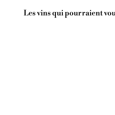
Les vins qui pourraient vou
ÉPUISÉ
La Grande Journée
2019
Jean-Yves Péron