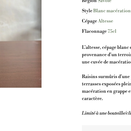
Région
Savoie
Style
Blanc macération
Cépage
Altesse
Flaconnage
75cl
L’altesse, cépage blanc
provenance d'un terroir
une cuvée de macératio
Raisins surmûris d’une 
terrasses exposées plei
macération en grappe en
caractère.
Limité à une bouteille/cli