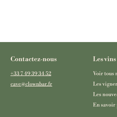
Vin de France
€
€62
6
2
Contactez-nous
Les vins
+33 7 49 39 34 52
Voir tous 
cave@clownbar.fr
Les vigne
Les nouve
En savoir 