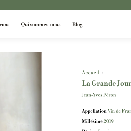
hipping on all orders over €150
Diaporama
rons
Qui sommes-nous
Blog
Pause
Accueil
/
La Grande Jou
Jean-Yves Péron
Appellation
Vin de Fra
Millésime
2019