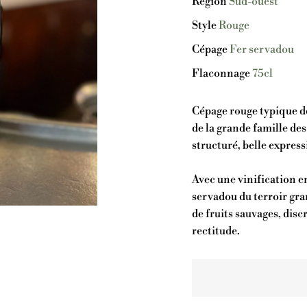
Région
Sud-ouest
Style
Rouge
Cépage
Fer servadou
Flaconnage
75cl
Cépage rouge typique de 
de la grande famille des
structuré, belle expre
Avec une vinification en
servadou du terroir gra
de fruits sauvages, disc
rectitude.