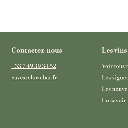
€
€32
3
2
Contactez-nous
Les vins
+33 7 49 39 34 52
Voir tous 
cave@clownbar.fr
Les vigne
Les nouve
En savoir 