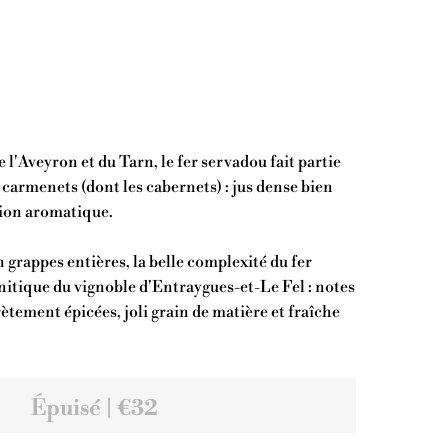
l'Aveyron et du Tarn, le fer servadou fait partie
 carmenets (dont les cabernets) : jus dense bien
ssion aromatique.
 grappes entières, la belle complexité du fer
nitique du vignoble d'Entraygues-et-Le Fel : notes
rètement épicées, joli grain de matière et fraîche
Épuisé | €32