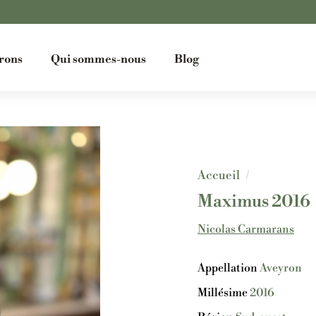
Diaporama
rons
Qui sommes-nous
Blog
Pause
Accueil
/
Maximus 2016
Nicolas Carmarans
Appellation
Aveyron
Millésime
2016