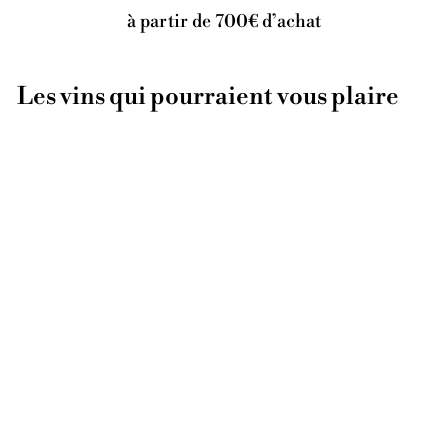
à partir de 700€ d’achat
Les vins qui pourraient vous plaire
ÉPUISÉ
Vin de Comptoir
Charles Dufour
Coteaux-Champenois