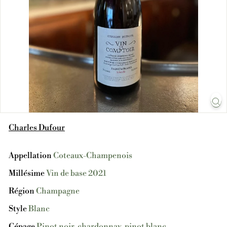
Charles Dufour
Appellation
Coteaux-Champenois
Millésime
Vin de base 2021
Région
Champagne
Style
Blanc
Cépage
Pinot noir, chardonnay, pinot blanc