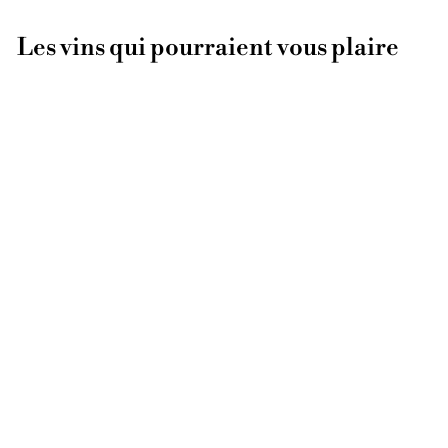
Les vins qui pourraient vous plaire
ÉPUISÉ
Munjebel 2014
Frank Cornelissen
Terre Siciliane
€
€49