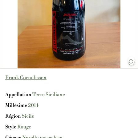
Frank Cornelissen
Appellation
Terre Siciliane
Millésime
2014
Région
Sicile
Style
Rouge
Cépage
Nerello mascalese