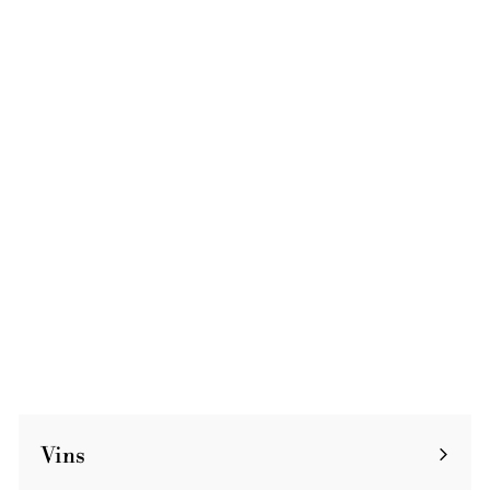
ÉPUISÉ
Joseph-Anne-
Françoise 2008
(Magnum)
Domaine des Griottes
Vin de France
€
€98
9
8
Vins