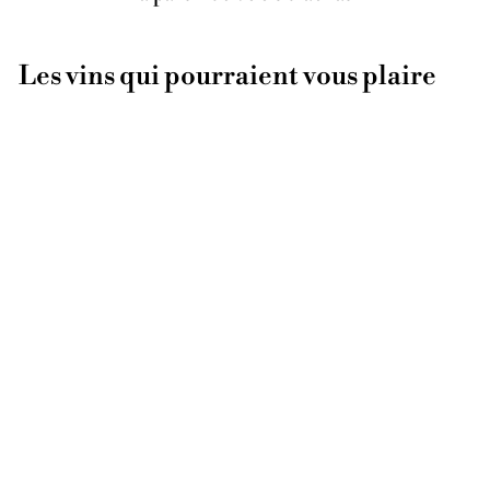
Les vins qui pourraient vous plaire
ÉPUISÉ
Pinot Noir
Bildstoeckle 2012
Bruno Schueller
Alsace